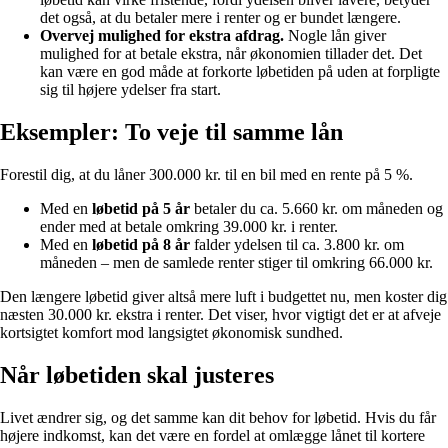
det også, at du betaler mere i renter og er bundet længere.
Overvej mulighed for ekstra afdrag.
Nogle lån giver
mulighed for at betale ekstra, når økonomien tillader det. Det
kan være en god måde at forkorte løbetiden på uden at forpligte
sig til højere ydelser fra start.
Eksempler: To veje til samme lån
Forestil dig, at du låner 300.000 kr. til en bil med en rente på 5 %.
Med en
løbetid på 5 år
betaler du ca. 5.660 kr. om måneden og
ender med at betale omkring 39.000 kr. i renter.
Med en
løbetid på 8 år
falder ydelsen til ca. 3.800 kr. om
måneden – men de samlede renter stiger til omkring 66.000 kr.
Den længere løbetid giver altså mere luft i budgettet nu, men koster dig
næsten 30.000 kr. ekstra i renter. Det viser, hvor vigtigt det er at afveje
kortsigtet komfort mod langsigtet økonomisk sundhed.
Når løbetiden skal justeres
Livet ændrer sig, og det samme kan dit behov for løbetid. Hvis du får
højere indkomst, kan det være en fordel at omlægge lånet til kortere