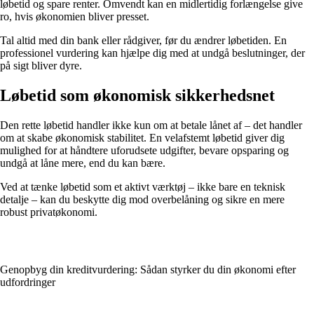
løbetid og spare renter. Omvendt kan en midlertidig forlængelse give
ro, hvis økonomien bliver presset.
Tal altid med din bank eller rådgiver, før du ændrer løbetiden. En
professionel vurdering kan hjælpe dig med at undgå beslutninger, der
på sigt bliver dyre.
Løbetid som økonomisk sikkerhedsnet
Den rette løbetid handler ikke kun om at betale lånet af – det handler
om at skabe økonomisk stabilitet. En velafstemt løbetid giver dig
mulighed for at håndtere uforudsete udgifter, bevare opsparing og
undgå at låne mere, end du kan bære.
Ved at tænke løbetid som et aktivt værktøj – ikke bare en teknisk
detalje – kan du beskytte dig mod overbelåning og sikre en mere
robust privatøkonomi.
Genopbyg din kreditvurdering: Sådan styrker du din økonomi efter
udfordringer