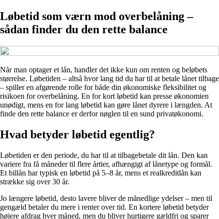
Løbetid som værn mod overbelåning –
sådan finder du den rette balance
Når man optager et lån, handler det ikke kun om renten og beløbets
størrelse. Løbetiden – altså hvor lang tid du har til at betale lånet tilbage
– spiller en afgørende rolle for både din økonomiske fleksibilitet og
risikoen for overbelåning. En for kort løbetid kan presse økonomien
unødigt, mens en for lang løbetid kan gøre lånet dyrere i længden. At
finde den rette balance er derfor nøglen til en sund privatøkonomi.
Hvad betyder løbetid egentlig?
Løbetiden er den periode, du har til at tilbagebetale dit lån. Den kan
variere fra få måneder til flere årtier, afhængigt af lånetype og formål.
Et billån har typisk en løbetid på 5–8 år, mens et realkreditlån kan
strække sig over 30 år.
Jo længere løbetid, desto lavere bliver de månedlige ydelser – men til
gengæld betaler du mere i renter over tid. En kortere løbetid betyder
højere afdrag hver måned, men du bliver hurtigere gældfri og sparer