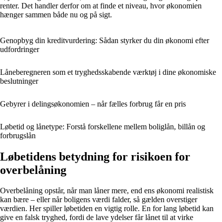
renter. Det handler derfor om at finde et niveau, hvor økonomien
hænger sammen både nu og på sigt.
Genopbyg din kreditvurdering: Sådan styrker du din økonomi efter
udfordringer
Låneberegneren som et tryghedsskabende værktøj i dine økonomiske
beslutninger
Gebyrer i delingsøkonomien – når fælles forbrug får en pris
Løbetid og lånetype: Forstå forskellene mellem boliglån, billån og
forbrugslån
Løbetidens betydning for risikoen for
overbelåning
Overbelåning opstår, når man låner mere, end ens økonomi realistisk
kan bære – eller når boligens værdi falder, så gælden overstiger
værdien. Her spiller løbetiden en vigtig rolle. En for lang løbetid kan
give en falsk tryghed, fordi de lave ydelser får lånet til at virke