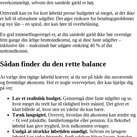
overkommeligt, selvom den samlede gæld er høj.
Omvendt kan en for kort løbetid presse budgettet så meget, at der ikke
er luft til uforudsete udgifter. Det øger risikoen for betalingsproblemer
og nye lån – en spiral, der kan føre til overbelåning.
En god tommelfingerregel er, at din samlede gæld ikke bør overstige
fem gange din årlige bruttoindkomst, og at dine faste udgifter –
inklusive lån – maksimalt bør udgøre omkring 40 % af din
nettoindkomst.
Sådan finder du den rette balance
At vælge den rigtige løbetid kræver, at du ser på både din nuværende
og fremtidige økonomi. Her er nogle overvejelser, der kan hjælpe dig
på vej:
Lav et realistisk budget.
Gennemgå dine faste udgifter og se,
hvor meget du reelt har til rådighed hver måned. Det giver et
klart billede af, hvor stor en ydelse du kan bære.
Tænk langsigtet.
Overvej, hvordan din økonomi kan ændre sig
– fx ved jobskifte, familieforøgelse eller pension. En fleksibel
løbetid kan give tryghed, hvis indkomsten svinger.
Undgå at strække løbetiden unødigt.
Selvom en længere
løbetid kan virke fristende, fordi ydelsen bliver lavere, betyder